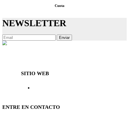
Cuota
NEWSLETTER
Enviar
Decibal Móveis es una empresa que, desde hace más de 40 años,
ofrece al mercado muebles diferenciados y de calidad.
SITIO WEB
> Inicio
> Productos
> El Decibal
> Representantes
> Noticias
> Contacto
> Ingresar
> Política
ENTRE EN CONTACTO
(51) 3840-0280