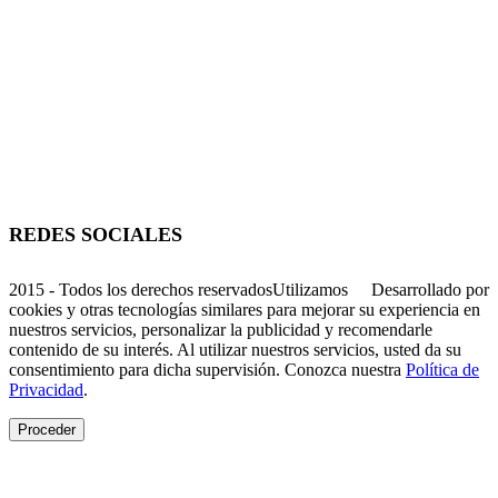
(51) 3755-1295
WhatsApp
(51) 99934-7945
decibal@decibal.com.br
Av. Santa Lúcia, 470, Muçum - RS
REDES SOCIALES
2015 - Todos los derechos reservados
Utilizamos
Desarrollado por
cookies y otras tecnologías similares para mejorar su experiencia en
nuestros servicios, personalizar la publicidad y recomendarle
contenido de su interés. Al utilizar nuestros servicios, usted da su
consentimiento para dicha supervisión. Conozca nuestra
Política de
Privacidad
.
Proceder