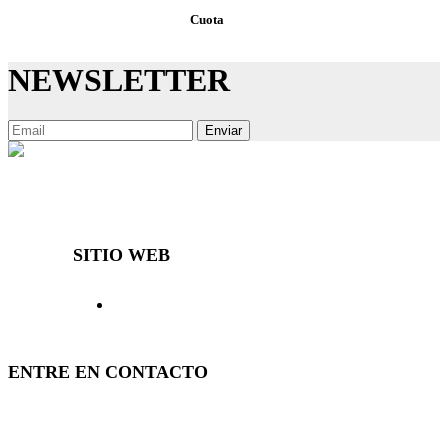
Cuota
NEWSLETTER
Enviar
Decibal Móveis es una empresa que, desde hace más de 40 años,
ofrece al mercado muebles diferenciados y de calidad.
SITIO WEB
> Inicio
> Productos
> El Decibal
> Representantes
> Noticias
> Contacto
> Ingresar
> Política
ENTRE EN CONTACTO
(51) 3840-0280