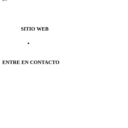
Decibal Móveis es una empresa que, desde hace más de 40 años,
ofrece al mercado muebles diferenciados y de calidad.
SITIO WEB
> Inicio
> Productos
> El Decibal
> Representantes
> Noticias
> Contacto
> Ingresar
> Política
ENTRE EN CONTACTO
(51) 3840-0280
(51) 3755-1295
WhatsApp
(51) 99934-7945
decibal@decibal.com.br