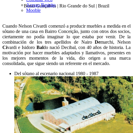
Acesso Restrito
Bento Gonçalves | Rio Grande do Sul | Brazil
Mooble
Cuando Nelson Civardi comenzó a producir muebles a medida en el
sótano de una casa en Bairro Conceição, junto con otros dos socios,
ciertamente no podía imaginar lo que estaba por venir. De la
combinación de los tres apellidos de Nairo
De
marchi, Nelson
Ci
vardi e Isidoro
Bal
do nació Decibal, con 40 años de historia. La
motivación por hacer muebles adaptados y llamativos, presentes en
los mejores momentos de la vida, dio origen a una marca
consolidada, que sigue siendo un referente en el mercado.
Del sótano al escenario nacional
1980 - 1987